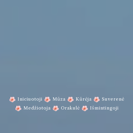
Iniciuotoji
Mūza
Kūrėja
Suverenė
Medžiotoja
Orakulė
Išmintingoji