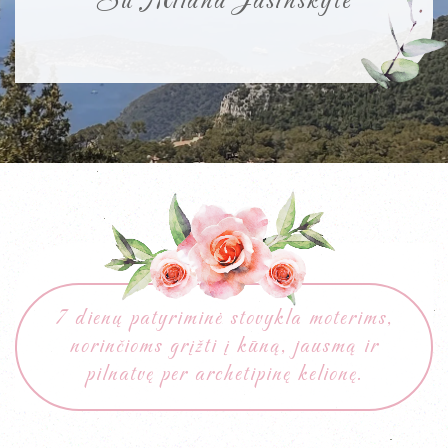
Su Milana Jašinskyte
7 dienų patyriminė stovykla moterims,
norinčioms grįžti į kūną, jausmą ir
pilnatvę per archetipinę kelionę.