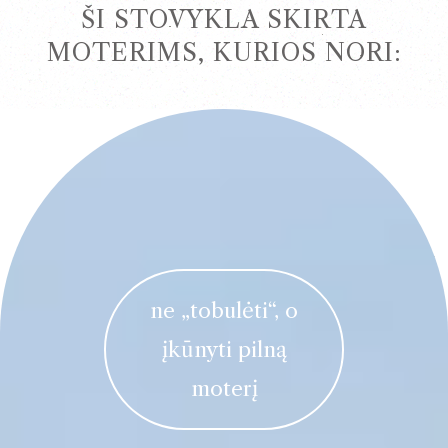
ŠI STOVYKLA SKIRTA
MOTERIMS, KURIOS NORI:
ne „tobulėti“, o
įkūnyti pilną
moterį